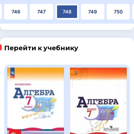
746
747
748
749
750
Перейти к учебнику