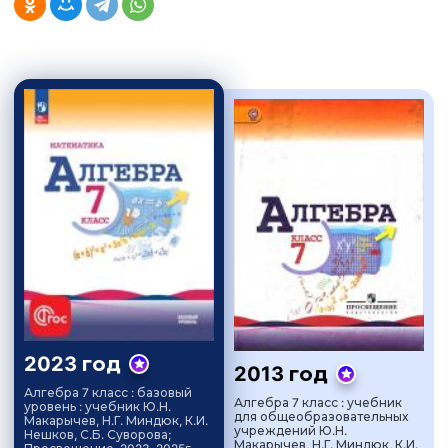
2023 год
2013 год
Алгебра 7 класс : базовый
Алгебра 7 класс : учебник
уровень : учебник Ю.Н.
для общеобразовательных
Макарычев, Н.Г. Миндюк, К.И.
учреждений Ю.Н.
Нешков, С.Б. Суворова;
Макарычев, Н.Г. Миндюк, К.И.