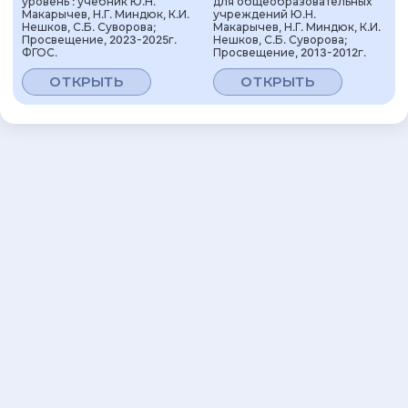
уровень : учебник Ю.Н.
для общеобразовательных
Макарычев, Н.Г. Миндюк, К.И.
учреждений Ю.Н.
Нешков, С.Б. Суворова;
Макарычев, Н.Г. Миндюк, К.И.
Просвещение, 2023-2025г.
Нешков, С.Б. Суворова;
ФГОС.
Просвещение, 2013-2012г.
ОТКРЫТЬ
ОТКРЫТЬ