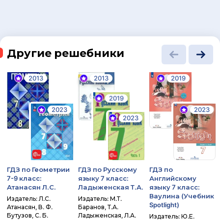
Другие решебники
2013
2013
2019
2019
2023
2023
2023
ГДЗ по Геометрии
ГДЗ по Русскому
ГДЗ по
7-9 класс:
языку 7 класс:
Английскому
Атанасян Л.С.
Ладыженская Т.А.
языку 7 класс:
Ваулина (Учебник
Издатель: Л.С.
Издатель: М.Т.
Spotlight)
Атанасян, В. Ф.
Баранов, Т.А.
Бутузов, С. Б.
Ладыженская, Л.А.
Издатель: Ю.Е.