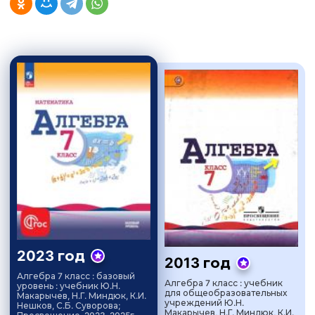
2023 год
2013 год
Алгебра 7 класс : базовый
Алгебра 7 класс : учебник
уровень : учебник Ю.Н.
для общеобразовательных
Макарычев, Н.Г. Миндюк, К.И.
учреждений Ю.Н.
Нешков, С.Б. Суворова;
Макарычев, Н.Г. Миндюк, К.И.