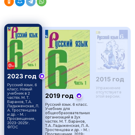
2023 год
2015 год
Русский язык. 6
Упражнение
класс. Новый
отсутствует в
учебник в 2
2019 год
этой версии.
частях. М. Т.
Баранов, Т.А.
Русский язык. 6 класс.
Ладыженская, Л.
Учебник для
А. Тростенцова
общеобразовательных
и др. - М. :
организаций в 2ух
Просвещение,
частях. М. Т. Баранов,
2023-2025г.
Т.А. Ладыженская, Л. А.
ФГОС
Тростенцова и др. - М. :
Просвещение, 2019-