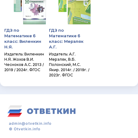
ГДЗ по
ГДЗ по
Математике 6
Математике 6
класс: Виленкин
класс: Мерзляк
Н.Я.
А.Г.
Издатель: Виленкин
Издатель: А.Г.
Н.Я. Жохов В.И.
Мерзляк, В.Б.
Чесноков А.С. 2013 /
Полонский, М.С.
2019 / 2024г. ФГОС
Якир. 2014г. / 2019г. /
2023г. ФГОС
admin@otvetkin.info
©
Otvetkin.info