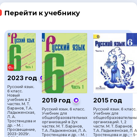
Перейти к учебнику
2023 год
Русский язык.
6 класс.
Новый
2019 год
2015 год
учебник в 2
частях. М. Т.
Баранов, Т.А.
Русский язык. 6 класс.
Русский язык. 6 класс.
Ладыженская,
Учебник для
Учебник для
Л. А.
общеобразовательных
общеобразовательны
Тростенцова и
организаций в 2ух
организаций. 1, 2
др. - М. :
частях. М. Т. Баранов,
части. М. Т. Баранов,
Просвещение,
Т.А. Ладыженская, Л. А.
Т.А. Ладыженская, Л. А
2023-2025г.
Тростенцова и др. - М. :
Тростенцова и др.; - 5-