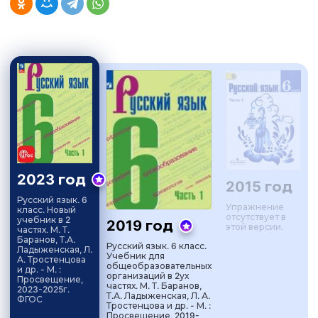
2023 год
2015 год
Русский язык. 6
Упражнение
класс. Новый
отсутствует в
учебник в 2
2019 год
этой версии.
частях. М. Т.
Баранов, Т.А.
Русский язык. 6 класс.
Ладыженская, Л.
Учебник для
А. Тростенцова
общеобразовательных
и др. - М. :
организаций в 2ух
Просвещение,
частях. М. Т. Баранов,
2023-2025г.
Т.А. Ладыженская, Л. А.
ФГОС
Тростенцова и др. - М. :
Просвещение, 2019-