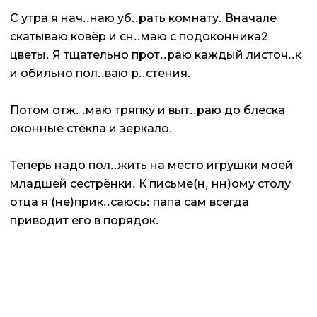
С утра я нач..наю уб..рать комнату. Вначале
скатываю ковёр и сн..маю с подоконника2
цветы. Я тщательно прот..раю каждый листоч..к
и обильно пол..ваю р..стения.
Потом отж. .маю тряпку и выт..раю до блеска
оконные стёкла и зеркало.
Теперь надо пол..жить на место игрушки моей
младшей сестрёнки. К письме(н, нн)ому столу
отца я (не)прик..саюсь: папа сам всегда
приводит его в порядок.