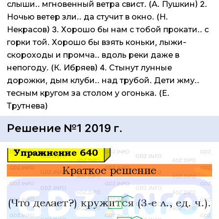
слыши.. мгновенный ветра свист. (А. Пушкин) 2.
Ночью ветер зли.. да стучит в окно. (Н.
Некрасов) 3. Хорошо бы нам с тобой прокати.. с
горки той. Хорошо бы взять коньки, лыжи-
скороходы и промча.. вдоль реки даже в
непогоду. (К. Ибряев) 4. Стынут лунные
дорожки, дым клуби.. над трубой. Дети жму..
тесным кругом за столом у огонька. (Е.
Трутнева)
Решение №1 2019 г.