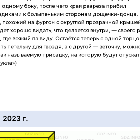
 одному боку, после чего края разреза прибил
здиками к болыпеньким сторонам дощечки-донца.
к, похожий на фургон с округлой прозрачной крыше
дет хорошо видать, что делается внутри, — своего 
 где всякий па виду. Остаётся теперь с одной торц
ь петельку для гвоздя, а с другой — веточку, можно
так называемую присадку, на которую будут опускат
Кукла»)
2023 г.