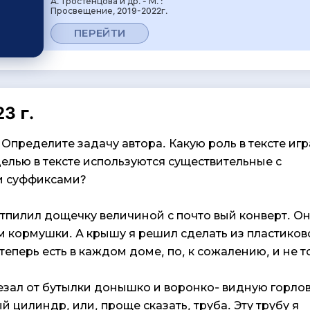
А. Тростенцова и др. - М. :
Просвещение, 2019-2022г.
ПЕРЕЙТИ
3 г.
 Определите задачу автора. Какую роль в тексте иг
целью в тексте используются существительные с
 суффиксами?
тпилил дощечку величиной с почто­ вый конверт. О
 кормушки. А крышу я решил сделать из пластиков
теперь есть в каждом доме, по, к сожалению, и не т
зал от бутылки донышко и воронко- видную горлов
й цилиндр, или, проще сказать, труба. Эту трубу я