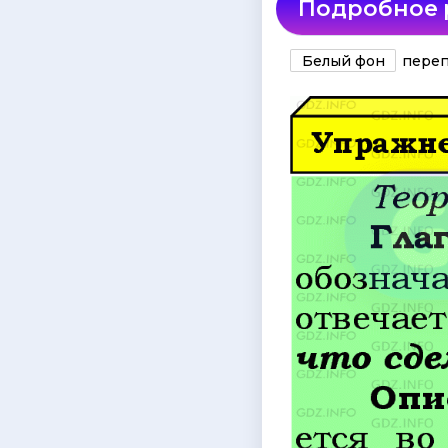
Подробное
Белый фон
переп