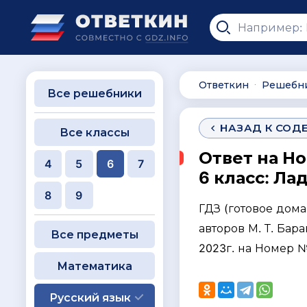
Ответкин
Решебн
∙
Все решебники
НАЗАД К СОД
Все классы
Ответ на Н
4
5
6
7
6 класс: Ла
8
9
ГДЗ (готовое дом
авторов М. Т. Бара
Все предметы
2023г. на Номер 
Математика
Русский язык