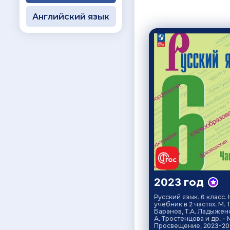
Английский язык
2023 год
Русский язык. 6 класс.
учебник в 2 частях. М. Т
Баранов, Т.А. Ладыженс
А. Тростенцова и др. - М
Просвещение, 2023-20