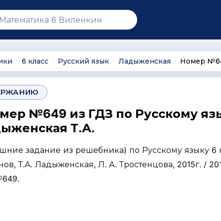
ики
6 класс
Русский язык
Ладыженская
Номер №6
∙
∙
∙
∙
ЕРЖАНИЮ
омер №649 из ГДЗ по Русскому яз
дыженская Т.А.
ашние задание из решебника) по Русскому языку 6 
нов, Т.А. Ладыженская, Л. А. Тростенцова, 2015г. / 201
№649.