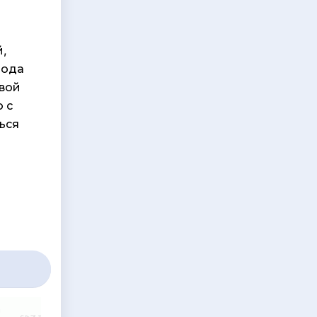
й,
рода
овой
 с
ься