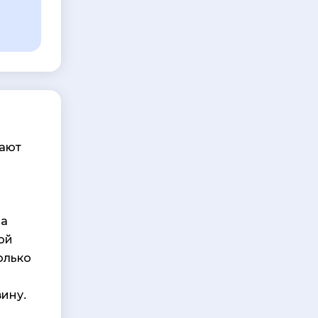
рают
на
ой
олько
ину.