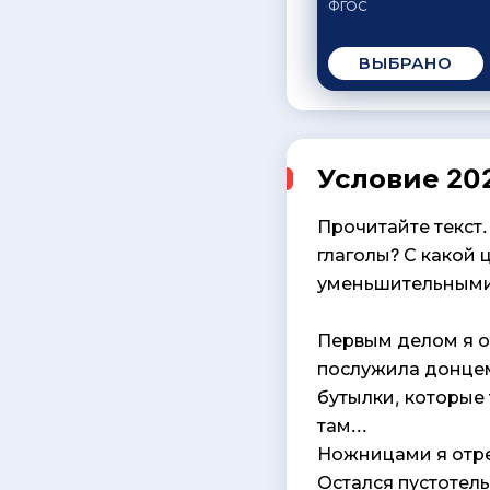
ФГОС
ВЫБРАНО
Условие 202
Прочитайте текст.
глаголы? С какой 
уменьшительными
Первым делом я о
послужила донцем
бутылки, которые 
там...
Ножницами я отре
Остался пустотелы