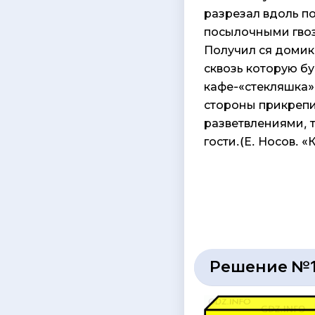
разрезал вдоль по
посылочными гво
Получил­ ся доми
сквозь которую бу
кафе-«стекляшка»,
стороны прикрепит
разветвлениями, 
гости.(Е. Носов. «
Решение №1 