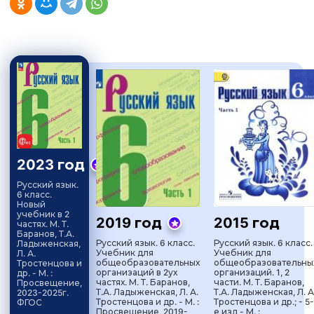
2023 год
Русский язык.
6 класс.
Новый
учебник в 2
2019 год
2015 год
частях. М. Т.
Баранов, Т.А.
Русский язык. 6 класс.
Русский язык. 6 класс.
Ладыженская,
Учебник для
Учебник для
Л. А.
общеобразовательных
общеобразовательны
Тростенцова и
организаций в 2ух
организаций. 1, 2
др. - М. :
частях. М. Т. Баранов,
части. М. Т. Баранов,
Просвещение,
Т.А. Ладыженская, Л. А.
Т.А. Ладыженская, Л. А
2023-2025г.
Тростенцова и др. - М. :
Тростенцова и др.; - 5-
ФГОС
Просвещение, 2019-
е изд - М. :