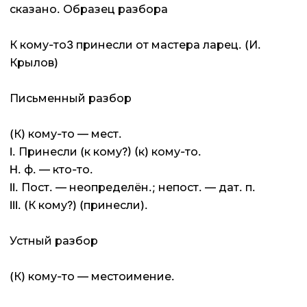
сказано. Образец разбора
К кому-то3 принесли от мастера ларец. (И.
Крылов)
Письменный разбор
(К) кому-то — мест.
I. Принесли (к кому?) (к) кому-то.
H. ф. — кто-то.
II. Пост. — неопределён.; непост. — дат. п.
III. (К кому?) (принесли).
Устный разбор
(К) кому-то — местоимение.