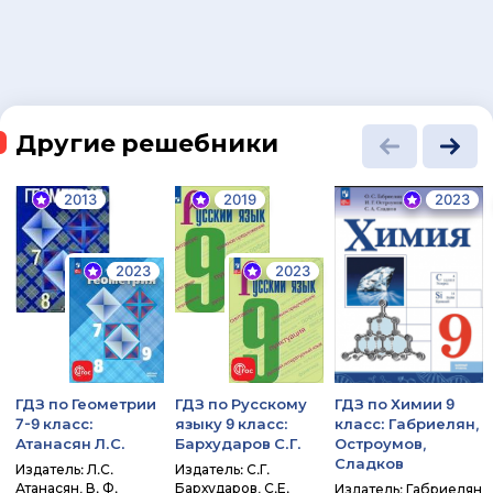
Другие решебники
2013
2019
2023
2023
2023
ГДЗ по Геометрии
ГДЗ по Русскому
ГДЗ по Химии 9
7-9 класс:
языку 9 класс:
класс: Габриелян,
Атанасян Л.С.
Бархударов С.Г.
Остроумов,
Сладков
Издатель: Л.С.
Издатель: С.Г.
Атанасян, В. Ф.
Бархударов, С.Е.
Издатель: Габриелян