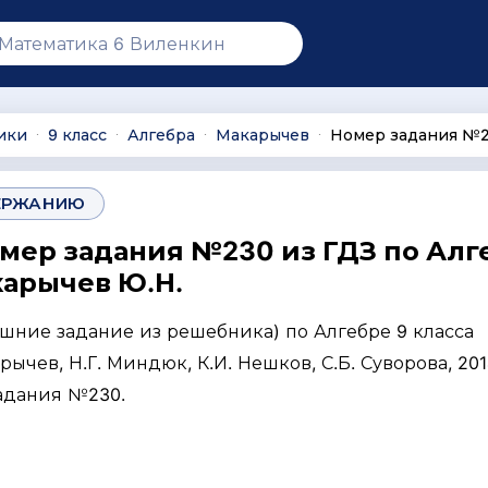
ики
9 класс
Алгебра
Макарычев
Номер задания №
∙
∙
∙
∙
ЕРЖАНИЮ
омер задания №230 из ГДЗ по Алг
карычев Ю.Н.
ашние задание из решебника) по Алгебре 9 класса
рычев, Н.Г. Миндюк, К.И. Нешков, С.Б. Суворова, 201
задания №230.