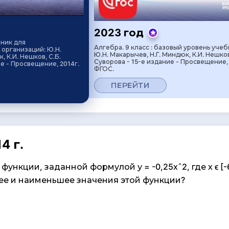
2023 год
бник для
Алгебра. 9 класс : базовый уровень учеб
организаций: Ю.Н.
Ю.Н. Макарычев, Н.Г. Миндюк, К.И. Нешков
, К.И. Нешков, С.Б.
Суворова - 15-е издание - Просвещение, 
ие - Просвещение, 2014г.
ФГОС.
ПЕРЕЙТИ
4 г.
ункции, заданной формулой у = -0,25хˆ2, где х ϵ [-6
е и наименьшее значения этой функции?