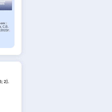
ник :
, С.Б.
2023г.
; 2].