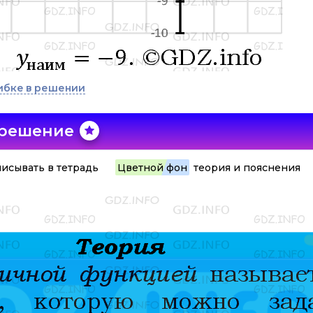
ибке в решении
 решение
исывать в тетрадь
Цветной фон
теория и пояснения