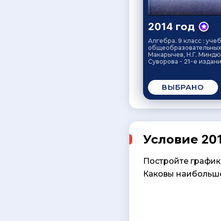
2014 год
Алгебра. 9 класс : уче
общеобразовательных 
Макарычев, Н.Г. Миндюк
Суворова - 21-е издан
ВЫБРАНО
Условие 201
Постройте график ф
Каковы наибольше