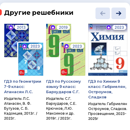
Другие решебники
2013
2019
2023
2023
2023
ГДЗ по Геометрии
ГДЗ по Русскому
ГДЗ по Химии 9
7-9 класс:
языку 9 класс:
класс: Габриелян,
Атанасян Л.С.
Бархударов С.Г.
Остроумов,
Сладков
Издатель: Л.С.
Издатель: С.Г.
Атанасян, В. Ф.
Бархударов, С.Е.
Издатель: Габриелян
Бутузов, С. Б.
Крючков, Л.Ю.
Остроумов, Сладков.
Кадомцев, 2013г. /
Максимов и др.
Просвещение, 2023-
2023г.
2019г. / 2023г.
2025г