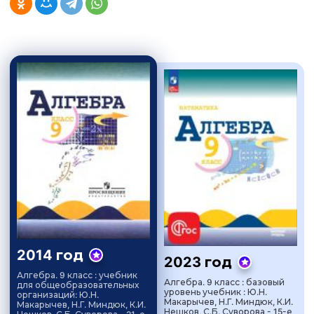
2014 год
2023 год
Алгебра. 9 класс : учебник
Алгебра. 9 класс : базовый
для общеобразовательных
уровень учебник : Ю.Н.
организаций: Ю.Н.
Макарычев, Н.Г. Миндюк, К.И.
Макарычев, Н.Г. Миндюк, К.И.
Нешков, С.Б. Суворова - 15-е