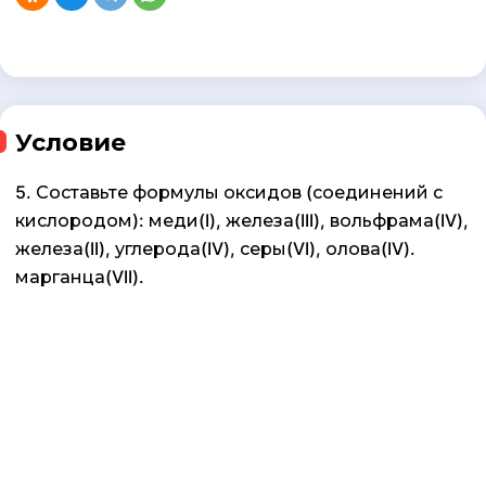
Условие
5. Составьте формулы оксидов (соединений с
кислородом): меди(I), железа(III), вольфрама(IV),
железа(II), углерода(IV), серы(VI), олова(IV).
марганца(VII).