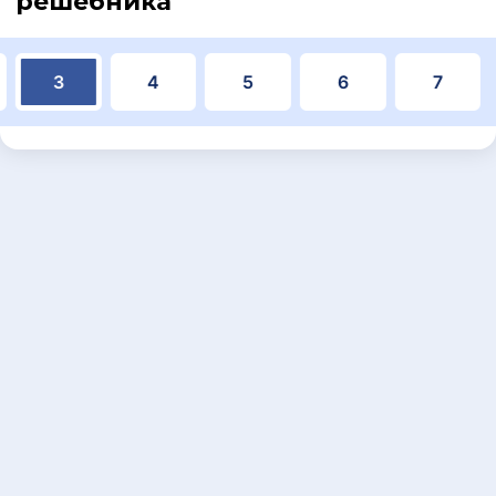
решебника
3
4
5
6
7