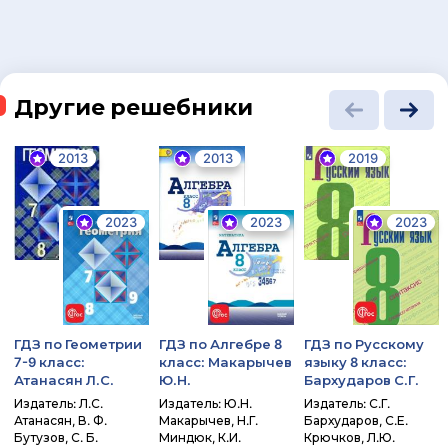
Другие решебники
2013
2013
2019
2023
2023
2023
ГДЗ по Геометрии
ГДЗ по Алгебре 8
ГДЗ по Русскому
7-9 класс:
класс: Макарычев
языку 8 класс:
Атанасян Л.С.
Ю.Н.
Бархударов С.Г.
Издатель: Л.С.
Издатель: Ю.Н.
Издатель: С.Г.
Атанасян, В. Ф.
Макарычев, Н.Г.
Бархударов, С.Е.
Бутузов, С. Б.
Миндюк, К.И.
Крючков, Л.Ю.