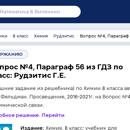
ики
8 класс
Химия
Рудзитис
Вопрос №4, Параграф
∙
∙
∙
∙
ЕРЖАНИЮ
прос №4, Параграф 56 из ГДЗ по
сс: Рудзитис Г.Е.
ашние задание из решебника) по Химии 8 класса ав
Г. Фельдман. Просвещение, 2016-2021г. на Вопрос №4,
имической связи.
робное решение. Перейти
Издание:
Химия. 8 класс: учебник для