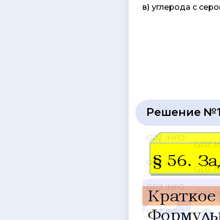
в) углерода с сер
Решение №