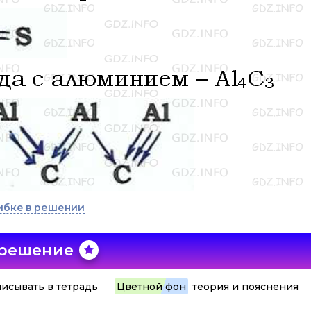
ибке в решении
 решение
исывать в тетрадь
Цветной фон
теория и пояснения