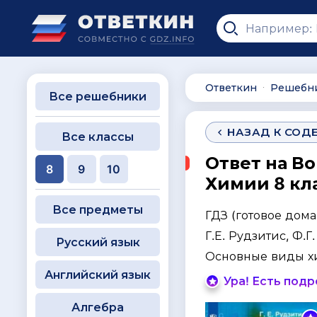
Ответкин
Решебн
∙
Все решебники
НАЗАД К СОД
Все классы
Ответ на Во
8
9
10
Химии 8 кла
Все предметы
ГДЗ (готовое дом
Г.Е. Рудзитис, Ф.
Русский язык
Основные виды х
Английский язык
Ура! Есть под
Алгебра