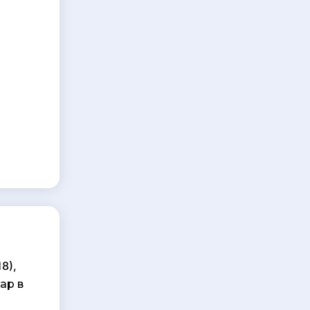
8),
ар в