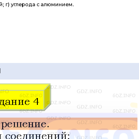
ой; г) углерода с алюминием.
1