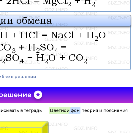
ибке в решении
 решение
исывать в тетрадь
Цветной фон
теория и пояснения