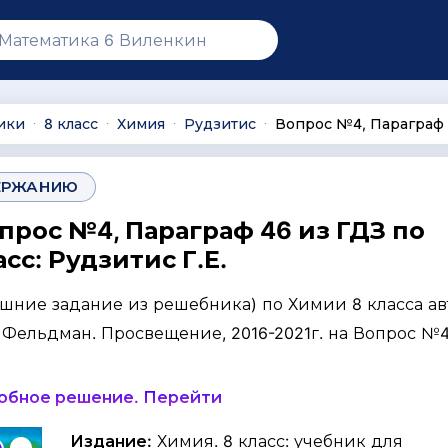
ики
8 класс
Химия
Рудзитис
Вопрос №4, Параграф
∙
∙
∙
∙
ЕРЖАНИЮ
прос №4, Параграф 46 из ГДЗ по
сс: Рудзитис Г.Е.
ашние задание из решебника) по Химии 8 класса ав
Г. Фельдман. Просвещение, 2016-2021г. на Вопрос №4,
робное решение. Перейти
Издание:
Химия. 8 класс: учебник для