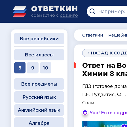
Ответкин
Решебн
∙
Все решебники
НАЗАД К СОД
Все классы
Ответ на Во
8
9
10
Химии 8 кла
Все предметы
ГДЗ (готовое дом
Г.Е. Рудзитис, Ф.
Русский язык
Соли.
Английский язык
Ура! Есть под
Алгебра