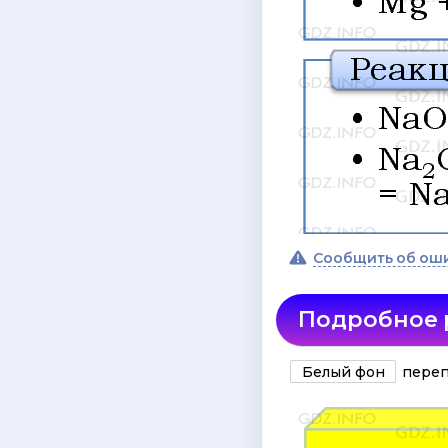
Сообщить об ош
Подробное
Белый фон
переп