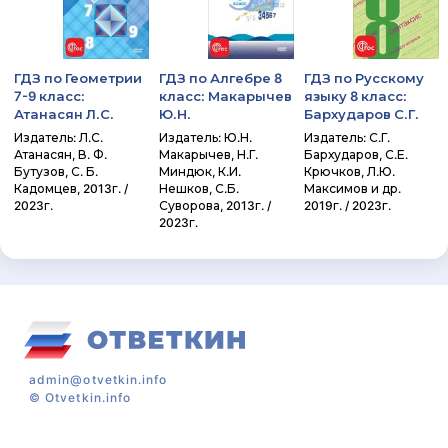
ГДЗ по Геометрии
ГДЗ по Алгебре 8
ГДЗ по Русскому
7-9 класс:
класс: Макарычев
языку 8 класс:
Атанасян Л.С.
Ю.Н.
Бархударов С.Г.
Издатель: Л.С.
Издатель: Ю.Н.
Издатель: С.Г.
Атанасян, В. Ф.
Макарычев, Н.Г.
Бархударов, С.Е.
Бутузов, С. Б.
Миндюк, К.И.
Крючков, Л.Ю.
Кадомцев, 2013г. /
Нешков, С.Б.
Максимов и др.
2023г.
Суворова, 2013г. /
2019г. / 2023г.
2023г.
admin@otvetkin.info
©
Otvetkin.info