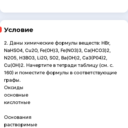
Условие
2. Даны химические формулы веществ: HBr,
NaHSO4, Cu2O, Fe(OH)3, Fe(NO3)3, Ca(HCO3)2,
N2O5, H3BO3, Li2O, SO2, Ba(OH)2, Ca3(P04)2,
Cu(OH)2. Начертите в тетради таблицу (см. с.
160) и поместите формулы в соответствующие
графы.
Оксиды
основные
кислотные
Основания
растворимые