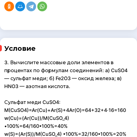
Условие
3. Вычислите массовые доли элементов в
процентах по формулам соединений: a) CuSO4
— сульфат меди; б) Fe2O3 — оксид железа; в)
HNO3 — азотная кислота.
Сульфат меди CuSO4:
M(CuSO4)=Ar(Cu)+Ar(S)+4Ar(O)=64+32+4·16=160
w(Cu)=(Ar(Cu))/M(CuSO_4)
•100%=64/160•100%=40%
w(S)=(Ar(S))/M(CuSO_4) •100%=32/160•100%=20%