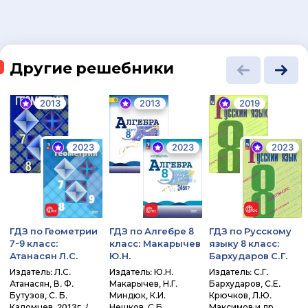
Другие решебники
2013
2013
2019
2023
2023
2023
ГДЗ по Геометрии
ГДЗ по Алгебре 8
ГДЗ по Русскому
7-9 класс:
класс: Макарычев
языку 8 класс:
Атанасян Л.С.
Ю.Н.
Бархударов С.Г.
Издатель: Л.С.
Издатель: Ю.Н.
Издатель: С.Г.
Атанасян, В. Ф.
Макарычев, Н.Г.
Бархударов, С.Е.
Бутузов, С. Б.
Миндюк, К.И.
Крючков, Л.Ю.
Кадомцев, 2013г. /
Нешков, С.Б.
Максимов и др.