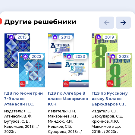
Другие решебники
2013
2013
2019
2023
2023
2023
ГДЗ по Геометрии
ГДЗ по Алгебре 8
ГДЗ по Русскому
7-9 класс:
класс: Макарычев
языку 8 класс:
Атанасян Л.С.
Ю.Н.
Бархударов С.Г.
Издатель: Л.С.
Издатель: Ю.Н.
Издатель: С.Г.
Атанасян, В. Ф.
Макарычев, Н.Г.
Бархударов, С.Е.
Бутузов, С. Б.
Миндюк, К.И.
Крючков, Л.Ю.
Кадомцев, 2013г. /
Нешков, С.Б.
Максимов и др.
2023г.
Суворова, 2013г. /
2019г. / 2023г.