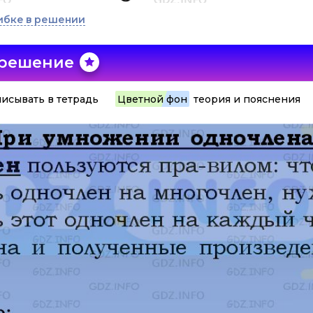
ибке в решении
 решение
исывать в тетрадь
Цветной фон
теория и пояснения