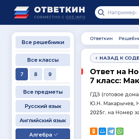
Ответкин
Решебн
∙
Все решебники
НАЗАД К СОД
Все классы
Ответ на Н
7
8
9
7 класс: Ма
Все предметы
ГДЗ (готовое дом
Ю.Н. Макарычев, Н.
Русский язык
2025г. на Номер з
Английский язык
Алгебра