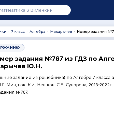
ики
7 класс
Алгебра
Макарычев
Номер задания №7
∙
∙
∙
∙
ЕРЖАНИЮ
омер задания №767 из ГДЗ по Алг
карычев Ю.Н.
ашние задание из решебника) по Алгебре 7 класса 
Г. Миндюк, К.И. Нешков, С.Б. Суворова, 2013-2022г. 
адания №767.