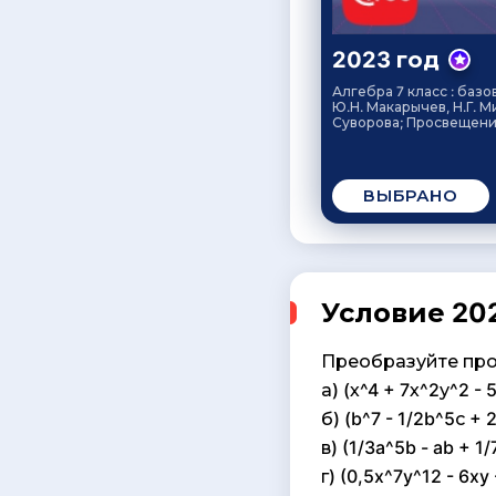
2023 год
Алгебра 7 класс : базо
Ю.Н. Макарычев, Н.Г. М
Суворова; Просвещение
ВЫБРАНО
Условие 202
Преобразуйте про
а) (х^4 + 7х^2у^2 - 
б) (b^7 - 1/2b^5с + 
в) (1/3a^5b - ab + 1
г) (0,5x^7y^12 - 6xy 