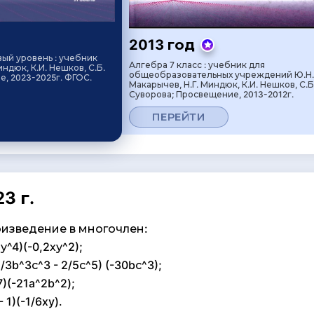
2013 год
вый уровень : учебник
Алгебра 7 класс : учебник для
индюк, К.И. Нешков, С.Б.
общеобразовательных учреждений Ю.Н.
, 2023-2025г. ФГОС.
Макарычев, Н.Г. Миндюк, К.И. Нешков, С.Б
Суворова; Просвещение, 2013-2012г.
ПЕРЕЙТИ
3 г.
изведение в многочлен:
5у^4)(-0,2ху^2);
2/3b^3с^3 - 2/5с^5) (-30bс^3);
/7)(-21a^2b^2);
- 1)(-1/6xy).