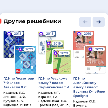
Другие решебники
2013
2013
2019
2019
2023
2023
2023
ГДЗ по Геометрии
ГДЗ по Русскому
ГДЗ по
7-9 класс:
языку 7 класс:
Английскому
Атанасян Л.С.
Ладыженская Т.А.
языку 7 класс:
Ваулина (Учебник
Издатель: Л.С.
Издатель: М.Т.
Spotlight)
Атанасян, В. Ф.
Баранов, Т.А.
Бутузов, С. Б.
Ладыженская, Л.А.
Издатель: Ю.Е.
Кадомцев, 2013г. /
Тростенцова, 2013г. /
Ваулина,