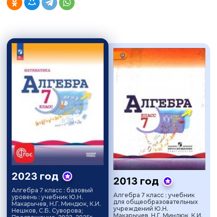
2023 год
2013 год
Алгебра 7 класс : базовый
Алгебра 7 класс : учебник
уровень : учебник Ю.Н.
для общеобразовательных
Макарычев, Н.Г. Миндюк, К.И.
учреждений Ю.Н.
Нешков, С.Б. Суворова;
Макарычев, Н.Г. Миндюк, К.И.