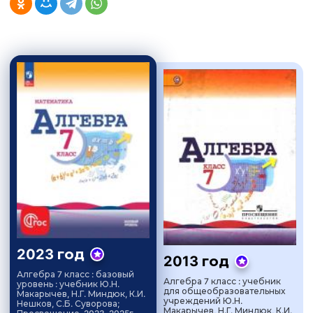
2023 год
2013 год
Алгебра 7 класс : базовый
Алгебра 7 класс : учебник
уровень : учебник Ю.Н.
для общеобразовательных
Макарычев, Н.Г. Миндюк, К.И.
учреждений Ю.Н.
Нешков, С.Б. Суворова;
Макарычев, Н.Г. Миндюк, К.И.