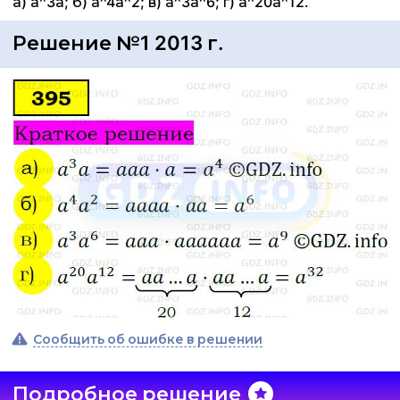
а) а^3а; б) а^4а^2; в) а^3а^6; г) а^20а^12.
Решение №1 2013 г.
Сообщить об ошибке в решении
Подробное решение