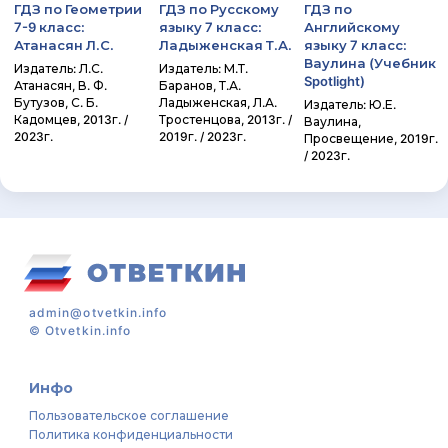
ГДЗ по Геометрии
ГДЗ по Русскому
ГДЗ по
7-9 класс:
языку 7 класс:
Английскому
Атанасян Л.С.
Ладыженская Т.А.
языку 7 класс:
Ваулина (Учебник
Издатель: Л.С.
Издатель: М.Т.
Spotlight)
Атанасян, В. Ф.
Баранов, Т.А.
Бутузов, С. Б.
Ладыженская, Л.А.
Издатель: Ю.Е.
Кадомцев, 2013г. /
Тростенцова, 2013г. /
Ваулина,
2023г.
2019г. / 2023г.
Просвещение, 2019г.
/ 2023г.
admin@otvetkin.info
©
Otvetkin.info
Инфо
Пользовательское соглашение
Политика конфиденциальности