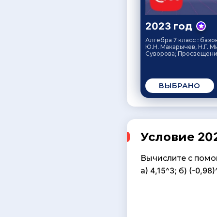
2023 год
Алгебра 7 класс : базо
Ю.Н. Макарычев, Н.Г. М
Суворова; Просвещение
ВЫБРАНО
Условие 202
Вычислите с помо
а) 4,15^3; б) (-0,98)^