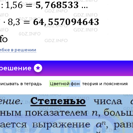
ибке в решении
 решение
исывать в тетрадь
Цветной фон
теория и пояснения