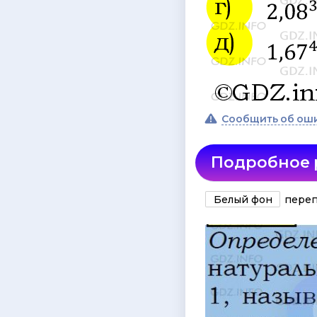
Сообщить об ош
Подробное
Белый фон
переп