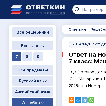
Ответкин
Решебн
∙
Все решебники
НАЗАД К СОД
Все классы
Ответ на Н
7
8
9
7 класс: Ма
Все предметы
ГДЗ (готовое дом
Ю.Н. Макарычев, Н.
Русский язык
2025г. на Номер 
Английский язык
Алгебра