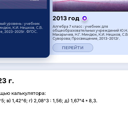
2013 год
вый уровень : учебник
Алгебра 7 класс : учебник для
индюк, К.И. Нешков, С.Б.
общеобразовательных учреждений Ю.Н.
, 2023-2025г. ФГОС.
Макарычев, Н.Г. Миндюк, К.И. Нешков, С.Б
Суворова; Просвещение, 2013-2012г.
ПЕРЕЙТИ
3 г.
щью калькулятора:
5; в) 1,42^6; г) 2,08^3 : 1,56; д) 1,67^4 * 8,3.