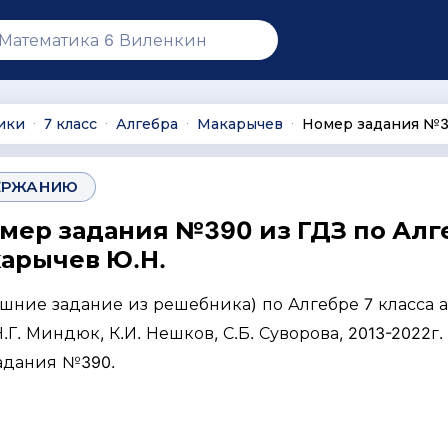
ики
7 класс
Алгебра
Макарычев
Номер задания №
∙
∙
∙
∙
ЕРЖАНИЮ
омер задания №390 из ГДЗ по Алг
карычев Ю.Н.
ашние задание из решебника) по Алгебре 7 класса 
Г. Миндюк, К.И. Нешков, С.Б. Суворова, 2013-2022г. 
задания №390.