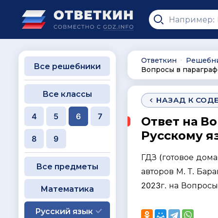
Ответкин
Решебн
∙
Все решебники
Вопросы в парагра
Все классы
НАЗАД К СОД
4
5
6
7
Ответ на В
Русскому яз
8
9
ГДЗ (готовое дом
Все предметы
авторов М. Т. Бара
2023г. на Вопросы
Математика
Русский язык