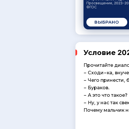
Просвещение, 2023-20
ФГОС
ВЫБРАНО
Условие 202
Прочитайте диало
− Сходи−ка, внуче
− Чего принести, 
− Бураков.
− А это что такое?
− Ну, у нас так св
Почему мальчик н