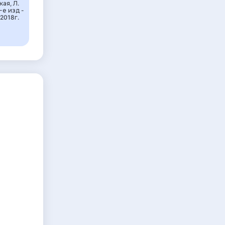
ая, Л.
-е изд -
2018г.