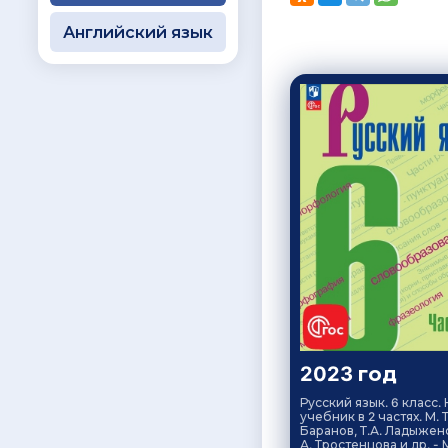
Английский язык
2023 год
Русский язык. 6 класс.
учебник в 2 частях. М. Т
Баранов, Т.А. Ладыженс
А. Тростенцова и др. - М