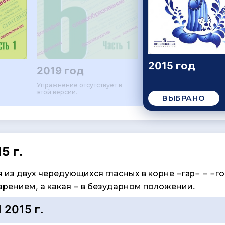
2015 год
2019 год
Упражнение отсутствует в
этой версии.
ВЫБРАНО
5 г.
 из двух чередующихся гласных в корне −гap− − −г
арением, а какая − в безударном положении.
2015 г.