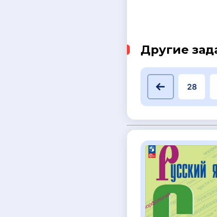
Другие зад
11
13
15
16
17
20
28