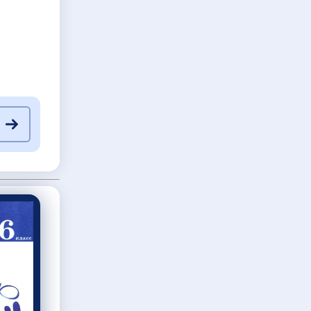
47
48
49
50