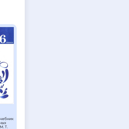
Учебник
ных
М. Т.