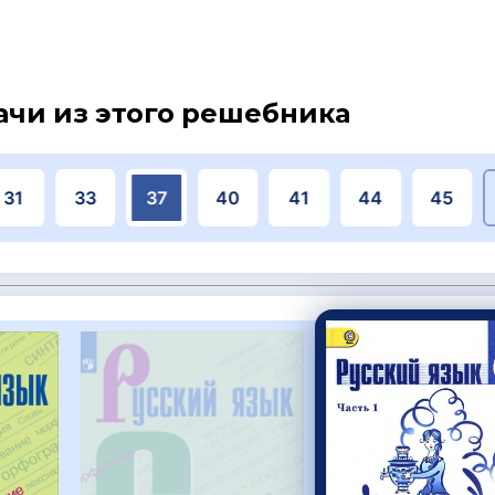
ачи из этого решебника
31
33
37
40
41
44
45