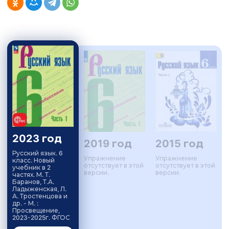
2023 год
2019 год
2015 год
Русский язык. 6
Упражнение
Упражнение
класс. Новый
отсутствует в этой
отсутствует в этой
учебник в 2
версии.
версии.
частях. М. Т.
Баранов, Т.А.
Ладыженская, Л.
А. Тростенцова и
др. - М. :
Просвещение,
2023-2025г. ФГОС