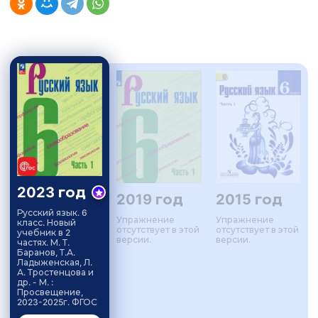
2023 год
2019 год
2015 год
Русский язык. 6
Упражнение
Упражнение
класс. Новый
отсутствует в этой
отсутствует в этой
учебник в 2
версии.
версии.
частях. М. Т.
Баранов, Т.А.
Ладыженская, Л.
А. Тростенцова и
др. - М. :
Просвещение,
2023-2025г. ФГОС