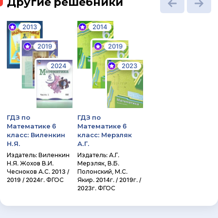
Другие решебники
2013
2014
2019
2019
2024
2023
ГДЗ по
ГДЗ по
Математике 6
Математике 6
класс: Виленкин
класс: Мерзляк
Н.Я.
А.Г.
Издатель: Виленкин
Издатель: А.Г.
Н.Я. Жохов В.И.
Мерзляк, В.Б.
Чесноков А.С. 2013 /
Полонский, М.С.
2019 / 2024г. ФГОС
Якир. 2014г. / 2019г. /
2023г. ФГОС