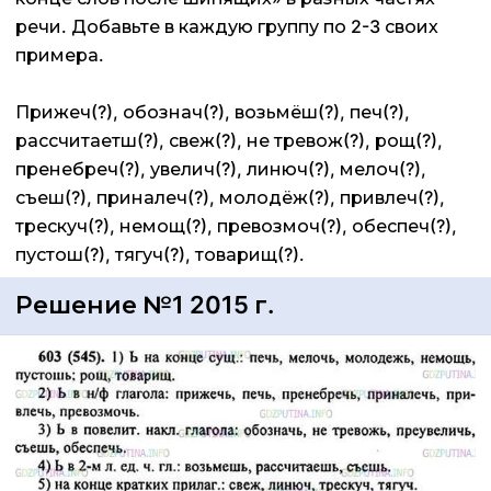
речи. Добавьте в каждую группу по 2-3 своих
примера.
Прижеч(?), обознач(?), возьмёш(?), печ(?),
рассчитаетш(?), свеж(?), не тревож(?), рощ(?),
пренебреч(?), увелич(?), линюч(?), мелоч(?),
съеш(?), приналеч(?), молодёж(?), привлеч(?),
трескуч(?), немощ(?), превозмоч(?), обеспеч(?),
пустош(?), тягуч(?), товарищ(?).
Решение №1 2015 г.