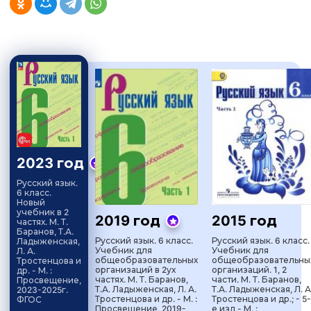
2023 год
Русский язык.
6 класс.
Новый
учебник в 2
2019 год
2015 год
частях. М. Т.
Баранов, Т.А.
Русский язык. 6 класс.
Русский язык. 6 класс.
Ладыженская,
Учебник для
Учебник для
Л. А.
общеобразовательных
общеобразовательны
Тростенцова и
организаций в 2ух
организаций. 1, 2
др. - М. :
частях. М. Т. Баранов,
части. М. Т. Баранов,
Просвещение,
Т.А. Ладыженская, Л. А.
Т.А. Ладыженская, Л. А
2023-2025г.
Тростенцова и др. - М. :
Тростенцова и др.; - 5-
ФГОС
Просвещение, 2019-
е изд - М. :