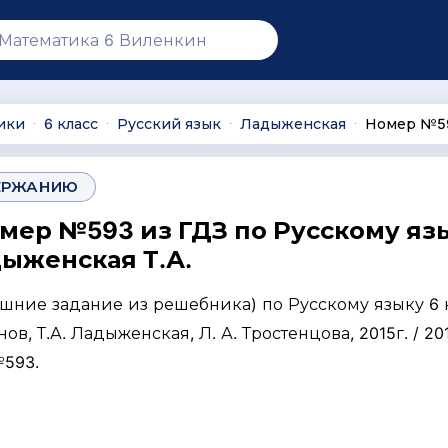
ики
6 класс
Русский язык
Ладыженская
Номер №5
∙
∙
∙
∙
ЕРЖАНИЮ
омер №593 из ГДЗ по Русскому яз
дыженская Т.А.
ашние задание из решебника) по Русскому языку 6 
нов, Т.А. Ладыженская, Л. А. Тростенцова, 2015г. / 201
№593.