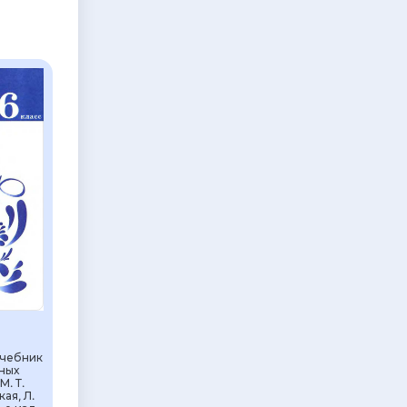
Учебник
ных
М. Т.
ая, Л.