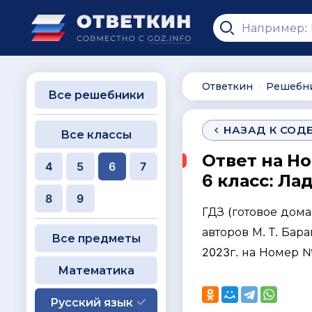
Ответкин
Решебн
∙
Все решебники
НАЗАД К СОД
Все классы
Ответ на Н
4
5
6
7
6 класс: Ла
8
9
ГДЗ (готовое дом
авторов М. Т. Бара
Все предметы
2023г. на Номер 
Математика
Русский язык