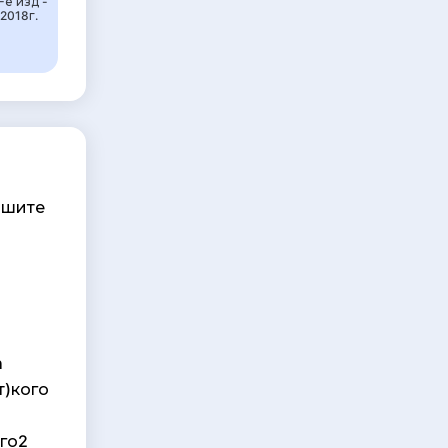
-е изд -
2018г.
ишите
а
т)кого
ого2