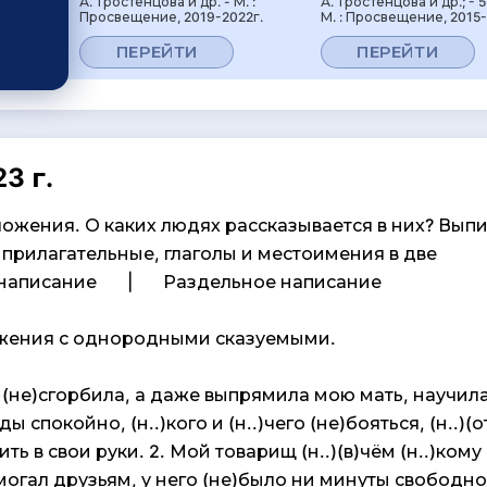
А. Тростенцова и др. - М. :
А. Тростенцова и др.; - 5
Просвещение, 2019-2022г.
М. : Просвещение, 2015-
ПЕРЕЙТИ
ПЕРЕЙТИ
3 г.
ожения. О каких людях рассказывается в них? Вып
 прилагательные, глаголы и местоимения в две
е написание | Раздельное написание
ожения с однородными сказуемыми.
 (не)сгорбила, а даже выпрямила мою мать, научил
ы спокойно, (н..)кого и (н..)чего (не)бояться, (н..)(о
ить в свои руки. 2. Мой товарищ (н..)(в)чём (н..)кому
могал друзьям, у него (не)было ни минуты свободн