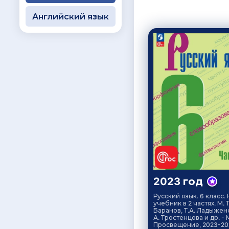
Английский язык
2023 год
Русский язык. 6 класс.
учебник в 2 частях. М. Т
Баранов, Т.А. Ладыженс
А. Тростенцова и др. - М
Просвещение, 2023-20