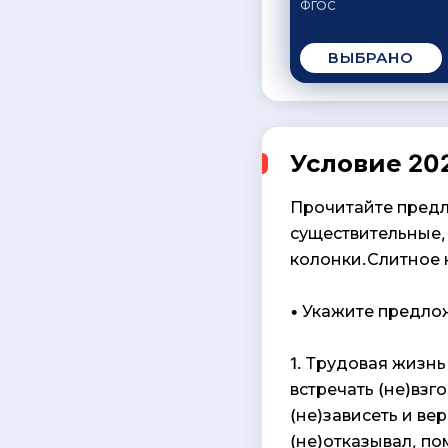
ФГОС
ВЫБРАНО
Условие 202
Прочитайте предл
существительные,
колонки.Слитно
• Укажите предл
1. Трудовая жизнь
встречать (не)взгод
(не)зависеть и вер
(не)отказывал, по