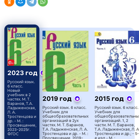
2023 год
Русский язык.
6 класс.
Новый
учебник в 2
2019 год
2015 год
частях. М. Т.
Баранов, Т.А.
Русский язык. 6 класс.
Русский язык. 6 класс.
Ладыженская,
Учебник для
Учебник для
Л. А.
общеобразовательных
общеобразовательны
Тростенцова и
организаций в 2ух
организаций. 1, 2
др. - М. :
частях. М. Т. Баранов,
части. М. Т. Баранов,
Просвещение,
Т.А. Ладыженская, Л. А.
Т.А. Ладыженская, Л. А
2023-2025г.
Тростенцова и др. - М. :
Тростенцова и др.; - 5-
ФГОС
Просвещение, 2019-
е изд - М. :