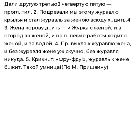
Дали другую третью3 четвёртую пятую —
прогл..тил. 2. Подрезали мы этому журавлю
крылья и стал журавль за женою всюду х..дить.4
3. Жена корову д..ить — и Журка с женой, и в
огород за женой, и на п..левые работы ходит с
женой, и за водой. 4. Пр..выкла к журавлю жена,
и без журавля жене уж скучно, без журавля
никуда. 5. Крикн..т: «Фру-фру!», журавль к жене
б..жит. Такой умница!(По М. Пришвину)