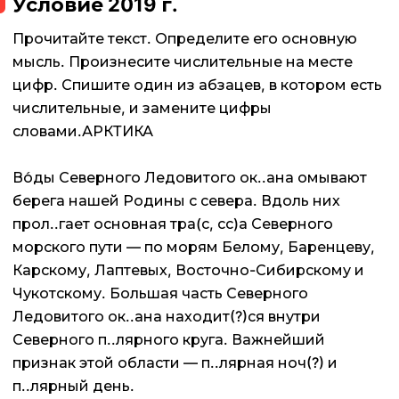
Условие 2019 г.
Прочитайте текст. Определите его основную
мысль. Произнесите числительные на месте
цифр. Спишите один из абзацев, в котором есть
числительные, и замените цифры
словами.АРКТИКА
Во́ды Северного Ледовитого ок..ана омывают
берега нашей Родины с севера. Вдоль них
прол..гает основная тра(с, сс)а Северного
морского пути — по морям Белому, Баренцеву,
Карскому, Лаптевых, Восточно-Сибирскому и
Чукотскому. Большая часть Северного
Ледовитого ок..ана находит(?)ся внутри
Северного п..лярного круга. Важнейший
признак этой области — п..лярная ноч(?) и
п..лярный день.