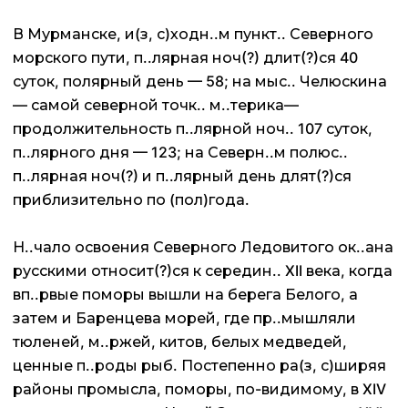
В Мурманске, и(з, с)ходн..м пункт.. Северного
морского пути, п..лярная ноч(?) длит(?)ся 40
суток, полярный день — 58; на мыс.. Челюскина
— самой северной точк.. м..терика—
продолжительность п..лярной ноч.. 107 суток,
п..лярного дня — 123; на Северн..м полюс..
п..лярная ноч(?) и п..лярный день длят(?)ся
приблизительно по (пол)года.
Н..чало освоения Северного Ледовитого ок..ана
русскими относит(?)ся к середин.. XII века, когда
вп..рвые поморы вышли на берега Белого, а
затем и Баренцева морей, где пр..мышляли
тюленей, м..ржей, китов, белых медведей,
ценные п..роды рыб. Постепенно ра(з, с)ширяя
районы промысла, поморы, по-видимому, в XIV