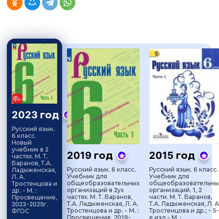
2023 год
Русский язык.
6 класс.
Новый
учебник в 2
2019 год
2015 год
частях. М. Т.
Баранов, Т.А.
Русский язык. 6 класс.
Русский язык. 6 класс.
Ладыженская,
Учебник для
Учебник для
Л. А.
общеобразовательных
общеобразовательны
Тростенцова и
организаций в 2ух
организаций. 1, 2
др. - М. :
частях. М. Т. Баранов,
части. М. Т. Баранов,
Просвещение,
Т.А. Ладыженская, Л. А.
Т.А. Ладыженская, Л. А
2023-2025г.
Тростенцова и др. - М. :
Тростенцова и др.; - 5-
ФГОС
Просвещение, 2019-
е изд - М. :