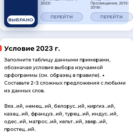
2022г.
Просвещение, 2015-
2018г.
ПЕРЕЙТИ
ПЕРЕЙТИ
ВЫБРАНО
Условие 2023 г.
Заполните таблицу данными примерами,
обозначая условия выбора изучаемой
орфограммы (см. образец в правиле). •
Составьте 2-3 сложных предложения с любыми
из данных слов.
Вяз..ий, немец..ий, белорус..ий, киргиз..ий,
казац..ий, француз..ий, турец..ий, индус..ий,
одес..ий, матрос..ий, кельт..ий, звер..ий,
простец..ий.