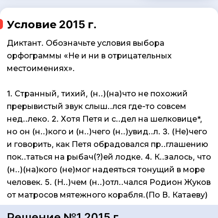
Условие 2015 г.
Диктант. Обозначьте условия выбора
орфограммы «Не и ни в отрицательных
местоимениях».
1. Странный, тихий, (н..)(на)что не похожий
прерывистый звук слыш..лcя где-то совсем
нед..леко. 2. Хотя Петя и с..дел на шелковице*,
но он (н..)кого и (н..)чего (н..)увид..л. 3. (Не)чего
и говорить, как Петя обрадовался пр..глашению
пок..таться на рыбач(?)ей лодке. 4. К..залось, что
(н..)(на)кого (не)мог надеяться тонущий в море
человек. 5. (Н..)чем (н..)отл..чался Родион Жуков
от матросов мятежного корабля.(По В. Катаеву)
Решение №1 2015 г.