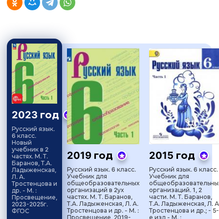
2023 год
Русский язык.
6 класс.
Новый
учебник в 2
2019 год
2015 год
частях. М. Т.
Баранов, Т.А.
Русский язык. 6 класс.
Русский язык. 6 класс.
Ладыженская,
Учебник для
Учебник для
Л. А.
общеобразовательных
общеобразовательны
Тростенцова и
организаций в 2ух
организаций. 1, 2
др. - М. :
частях. М. Т. Баранов,
части. М. Т. Баранов,
Просвещение,
Т.А. Ладыженская, Л. А.
Т.А. Ладыженская, Л. А
2023-2025г.
Тростенцова и др. - М. :
Тростенцова и др.; - 5-
ФГОС
Просвещение, 2019-
е изд - М. :