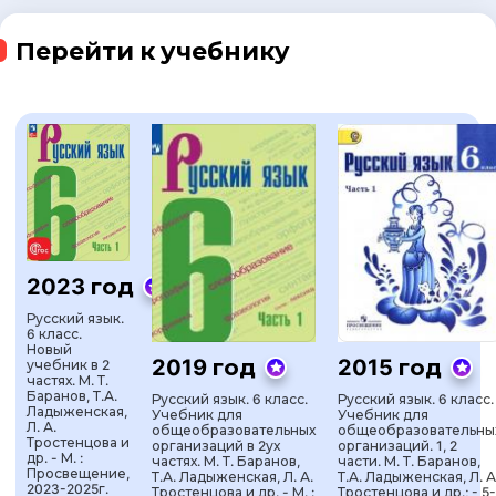
Перейти к учебнику
2023 год
Русский язык.
6 класс.
Новый
2019 год
2015 год
учебник в 2
частях. М. Т.
Баранов, Т.А.
Русский язык. 6 класс.
Русский язык. 6 класс.
Ладыженская,
Учебник для
Учебник для
Л. А.
общеобразовательных
общеобразовательны
Тростенцова и
организаций в 2ух
организаций. 1, 2
др. - М. :
частях. М. Т. Баранов,
части. М. Т. Баранов,
Просвещение,
Т.А. Ладыженская, Л. А.
Т.А. Ладыженская, Л. А
2023-2025г.
Тростенцова и др. - М. :
Тростенцова и др.; - 5-