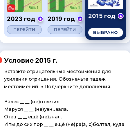
2015 год
2023 год
2019 год
ПЕРЕЙТИ
ПЕРЕЙТИ
ВЫБРАНО
Условие 2015 г.
Вставьте отрицательные местоимения для
усиления отрицания. Обозначьте падеж
местоимений. • Подчеркните дополнения.
Ва́лек __ __ (не)ответил.
Маруся __ __ (не)узн..вала.
Отец __ __ ещё (не)знал.
И ты до сих пор __ __ ещё (не)ра(з, с)болтал, куда