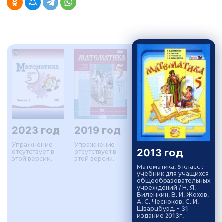
2023 год
2019 год
Упражнение
Упражнение
2013 год
отсутствует в
отсутствует в
этой версии.
этой версии.
Математика. 5 класс :
учебник для учащихся
общеобразовательных
учреждений / Н. Я.
Виленкин, В. И. Жохов,
А. С. Чесноков, С. И.
Шварцбурд. - 31
издание 2013г.