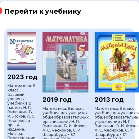
Перейти к учебнику
2023 год
Математика. 5
класс :
базовый
2019 год
2013 год
уровень :
учебник в 2
частях / Н. Я.
Математика. 5 класс :
Математика. 5 класс :
Виленкин, В.
учебник для учащихся
учебник для учащихс
И. Жохов, А. С.
общеобразовательных
общеобразовательны
Чесноков и
организаций / Н. Я.
учреждений / Н. Я.
др. - 4
Виленкин, В. И. Жохов,
Виленкин, В. И. Жохов
издание.
А. С. Чесноков, С. И.
А. С. Чесноков, С. И.
Москва.
Шварцбурд. - 37
Шварцбурд. - 31
Просвещение,
издание 2019г.
издание 2013г.