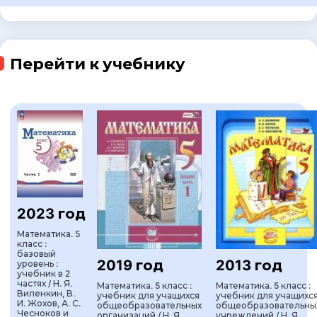
Перейти к учебнику
2023 год
Математика. 5
класс :
базовый
2019 год
2013 год
уровень :
учебник в 2
частях / Н. Я.
Математика. 5 класс :
Математика. 5 класс :
Виленкин, В.
учебник для учащихся
учебник для учащихс
И. Жохов, А. С.
общеобразовательных
общеобразовательны
Чесноков и
организаций / Н. Я.
учреждений / Н. Я.