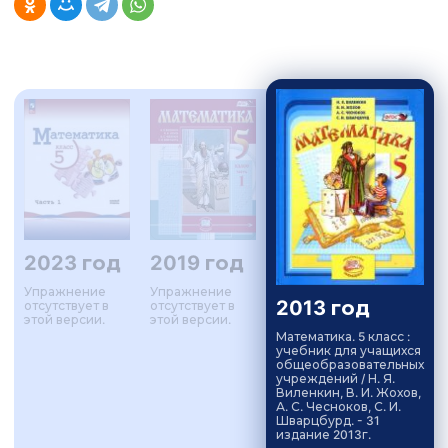
2023 год
2019 год
Упражнение
Упражнение
2013 год
отсутствует в
отсутствует в
этой версии.
этой версии.
Математика. 5 класс :
учебник для учащихся
общеобразовательных
учреждений / Н. Я.
Виленкин, В. И. Жохов,
А. С. Чесноков, С. И.
Шварцбурд. - 31
издание 2013г.