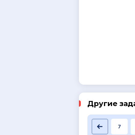
Другие зад
1
2
3
4
5
6
7