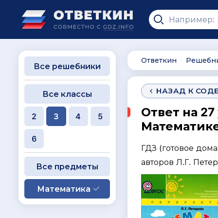
Ответкин
Решебн
∙
Все решебники
НАЗАД К СОД
Все классы
Ответ на 27
2
3
4
5
Математике 
6
ГДЗ (готовое дом
авторов Л.Г. Пете
Все предметы
Математика