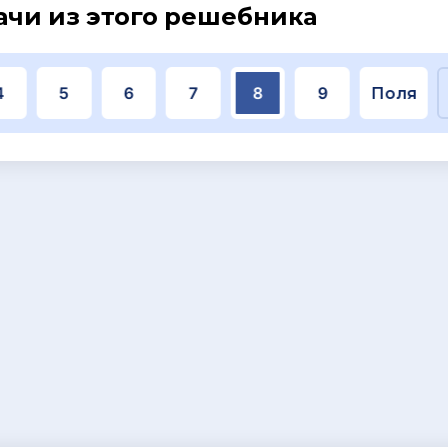
ачи из этого решебника
4
5
6
7
8
9
Поля