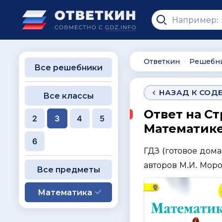
Ответкин
Решебн
∙
Все решебники
НАЗАД К СОД
Все классы
Ответ на Ст
2
3
4
5
Математике 
6
ГДЗ (готовое дом
авторов М.И. Моро,
Все предметы
Математика