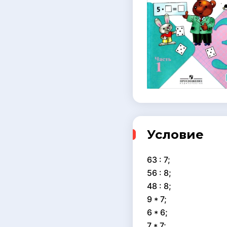
Условие
63 : 7;
56 : 8;
48 : 8;
9 * 7;
6 * 6;
7 * 7;