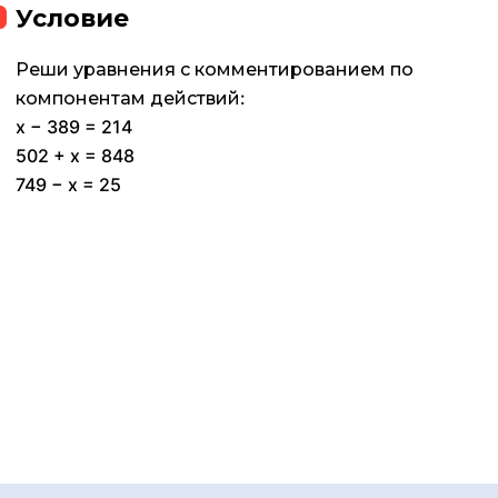
Условие
Реши уравнения с комментированием по
компонентам действий:
x − 389 = 214
502 + x = 848
749 − x = 25