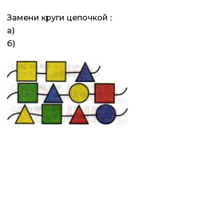
Замени круги цепочкой :
а)
б)