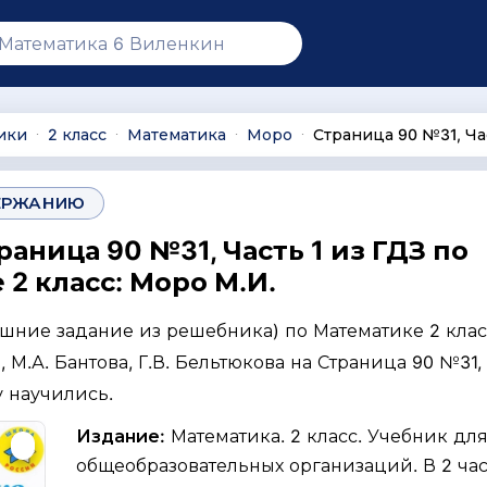
ики
2 класс
Математика
Моро
Страница 90 №31, Ча
∙
∙
∙
∙
ЕРЖАНИЮ
раница 90 №31, Часть 1 из ГДЗ по
2 класс: Моро М.И.
ашние задание из решебника) по Математике 2 клас
, М.А. Бантова, Г.В. Бельтюкова на Страница 90 №31,
у научились.
Издание:
Математика. 2 класс. Учебник дл
общеобразовательных организаций. В 2 част