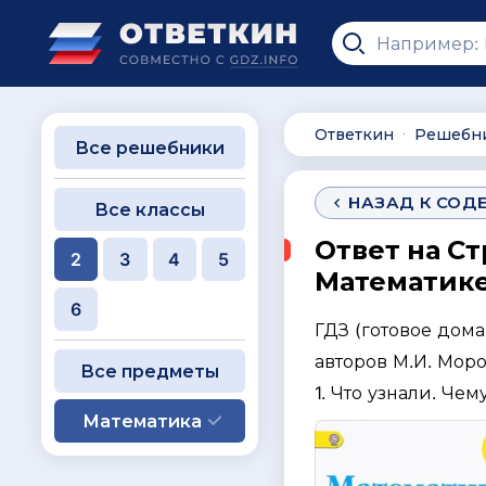
Ответкин
Решебн
∙
Все решебники
НАЗАД К СОД
Все классы
Ответ на Ст
2
3
4
5
Математике 
6
ГДЗ (готовое дом
авторов М.И. Моро
Все предметы
1. Что узнали. Чем
Математика