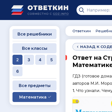
Ответкин
Решебн
∙
Все решебники
НАЗАД К СОД
Все классы
Ответ на Ст
2
3
4
5
Математике 
6
ГДЗ (готовое дом
авторов М.И. Моро
Все предметы
1. Что узнали. Чем
Математика