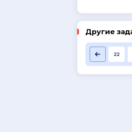
Другие зад
16
17
18
19
20
21
22