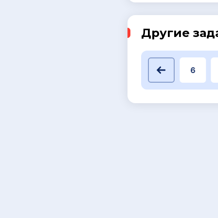
Другие зад
1
2
3
4
5
6