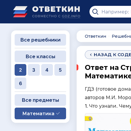
Ответкин
Решебн
∙
Все решебники
НАЗАД К СОД
Все классы
Ответ на Ст
2
3
4
5
Математике 
6
ГДЗ (готовое дом
авторов М.И. Моро
Все предметы
1. Что узнали. Чем
Математика