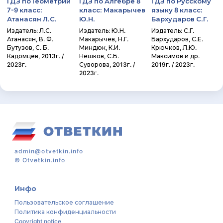
ГДЗ по Геометрии
ГДЗ по Алгебре 8
ГДЗ по Русскому
7-9 класс:
класс: Макарычев
языку 8 класс:
Атанасян Л.С.
Ю.Н.
Бархударов С.Г.
Издатель: Л.С.
Издатель: Ю.Н.
Издатель: С.Г.
Атанасян, В. Ф.
Макарычев, Н.Г.
Бархударов, С.Е.
Бутузов, С. Б.
Миндюк, К.И.
Крючков, Л.Ю.
Кадомцев, 2013г. /
Нешков, С.Б.
Максимов и др.
2023г.
Суворова, 2013г. /
2019г. / 2023г.
2023г.
admin@otvetkin.info
©
Otvetkin.info
Инфо
Пользовательское соглашение
Политика конфиденциальности
Copyright notice