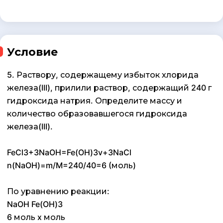
Условие
5. Раствору, содержащему избыток хлорида
железа(III), прилили раствор, содержащий 240 г
гидроксида натрия. Определите массу и
количество образовавшегося гидроксида
железа(III).
FeCl3+3NaOH=Fe(OH)3v+3NaCl
n(NaOH)=m/M=240/40=6 (моль)
По уравнению реакции:
NaOH Fe(OH)3
6 моль x моль