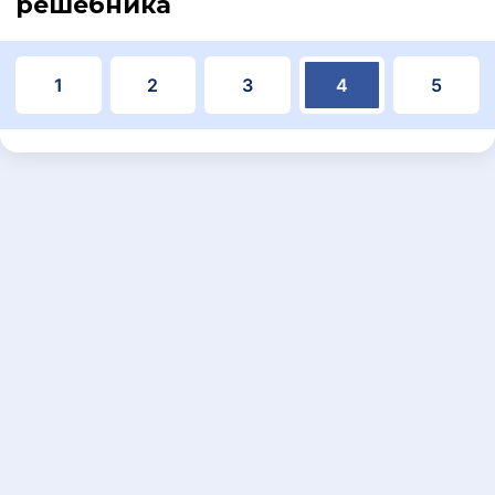
решебника
1
2
3
4
5