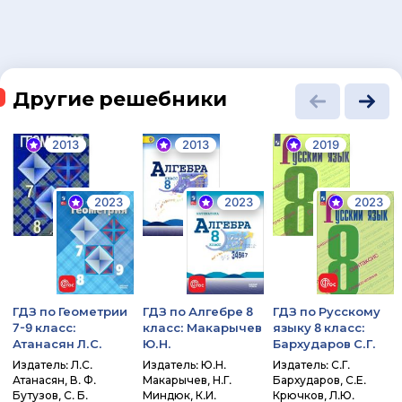
Другие решебники
2013
2013
2019
2023
2023
2023
ГДЗ по Геометрии
ГДЗ по Алгебре 8
ГДЗ по Русскому
7-9 класс:
класс: Макарычев
языку 8 класс:
Атанасян Л.С.
Ю.Н.
Бархударов С.Г.
Издатель: Л.С.
Издатель: Ю.Н.
Издатель: С.Г.
Атанасян, В. Ф.
Макарычев, Н.Г.
Бархударов, С.Е.
Бутузов, С. Б.
Миндюк, К.И.
Крючков, Л.Ю.