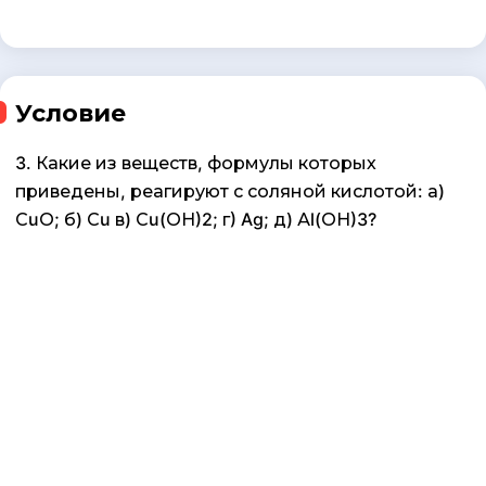
Условие
3. Какие из веществ, формулы которых
приведены, реагируют с соляной кислотой: а)
СuО; б) Сu в) Сu(ОН)2; г) Ag; д) Аl(ОН)3?