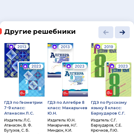
Другие решебники
2013
2013
2019
2023
2023
2023
ГДЗ по Геометрии
ГДЗ по Алгебре 8
ГДЗ по Русскому
7-9 класс:
класс: Макарычев
языку 8 класс:
Атанасян Л.С.
Ю.Н.
Бархударов С.Г.
Издатель: Л.С.
Издатель: Ю.Н.
Издатель: С.Г.
Атанасян, В. Ф.
Макарычев, Н.Г.
Бархударов, С.Е.
Бутузов, С. Б.
Миндюк, К.И.
Крючков, Л.Ю.