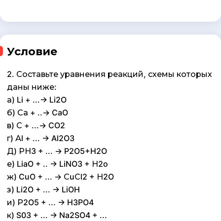
Условие
2. Составьте уравнения реакций, схемы которых
даны ниже:
а) Li + ...-> Li2O
б) Са + ..-> CaO
в) С + ...-> CO2
г) Аl + ... -> Al2O3
Д) РН3 + ... -> P2O5+H2O
е) LiaO + .. -> LiNO3 + Н2o
ж) CuO + ... -> СuСl2 + Н2O
з) Li2O + ... -> LiOH
и) Р2O5 + ... -> H3PO4
к) S03 + ... -> Na2SO4 + ...