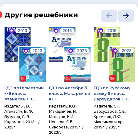
Другие решебники
2013
2013
2019
2023
2023
2023
ГДЗ по Геометрии
ГДЗ по Алгебре 8
ГДЗ по Русскому
7-9 класс:
класс: Макарычев
языку 8 класс:
Атанасян Л.С.
Ю.Н.
Бархударов С.Г.
Издатель: Л.С.
Издатель: Ю.Н.
Издатель: С.Г.
Атанасян, В. Ф.
Макарычев, Н.Г.
Бархударов, С.Е.
Бутузов, С. Б.
Миндюк, К.И.
Крючков, Л.Ю.
Кадомцев, 2013г. /
Нешков, С.Б.
Максимов и др.
2023г.
Суворова, 2013г. /
2019г. / 2023г.
2023г.