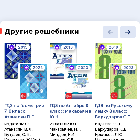
Другие решебники
2013
2013
2019
2023
2023
2023
ГДЗ по Геометрии
ГДЗ по Алгебре 8
ГДЗ по Русскому
7-9 класс:
класс: Макарычев
языку 8 класс:
Атанасян Л.С.
Ю.Н.
Бархударов С.Г.
Издатель: Л.С.
Издатель: Ю.Н.
Издатель: С.Г.
Атанасян, В. Ф.
Макарычев, Н.Г.
Бархударов, С.Е.
Бутузов, С. Б.
Миндюк, К.И.
Крючков, Л.Ю.
Кадомцев, 2013г. /
Нешков, С.Б.
Максимов и др.