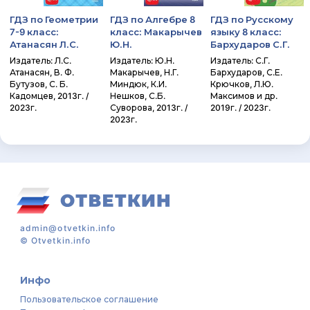
ГДЗ по Геометрии
ГДЗ по Алгебре 8
ГДЗ по Русскому
7-9 класс:
класс: Макарычев
языку 8 класс:
Атанасян Л.С.
Ю.Н.
Бархударов С.Г.
Издатель: Л.С.
Издатель: Ю.Н.
Издатель: С.Г.
Атанасян, В. Ф.
Макарычев, Н.Г.
Бархударов, С.Е.
Бутузов, С. Б.
Миндюк, К.И.
Крючков, Л.Ю.
Кадомцев, 2013г. /
Нешков, С.Б.
Максимов и др.
2023г.
Суворова, 2013г. /
2019г. / 2023г.
2023г.
admin@otvetkin.info
©
Otvetkin.info
Инфо
Пользовательское соглашение