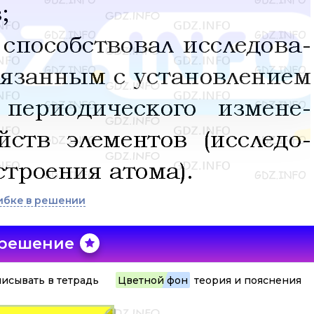
ибке в решении
 решение
исывать в тетрадь
Цветной фон
теория и пояснения