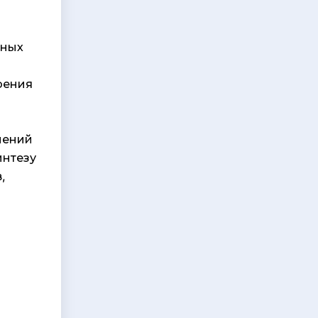
мных
оения
нений
интезу
,