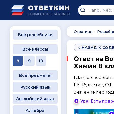
Ответкин
Решебн
∙
Все решебники
НАЗАД К СОД
Все классы
Ответ на Во
8
9
10
Химии 8 кла
Все предметы
ГДЗ (готовое дом
Г.Е. Рудзитис, Ф.
Русский язык
Значение периоди
Английский язык
Ура! Есть под
Алгебра