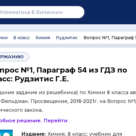
ики
8 класс
Химия
Рудзитис
Вопрос №1, Параграф 
∙
∙
∙
∙
ЕРЖАНИЮ
прос №1, Параграф 54 из ГДЗ по
сс: Рудзитис Г.Е.
ашние задание из решебника) по Химии 8 класса ав
Г. Фельдман. Просвещение, 2016-2021г. на Вопрос №1,
ческого закона.
робное решение. Перейти
Издание:
Химия. 8 класс: учебник для