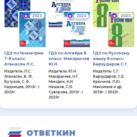
2023
2023
2023
ГДЗ по Геометрии
ГДЗ по Алгебре 8
ГДЗ по Русскому
7-9 класс:
класс: Макарычев
языку 8 класс:
Атанасян Л.С.
Ю.Н.
Бархударов С.Г.
Издатель: Л.С.
Издатель: Ю.Н.
Издатель: С.Г.
Атанасян, В. Ф.
Макарычев, Н.Г.
Бархударов, С.Е.
Бутузов, С. Б.
Миндюк, К.И.
Крючков, Л.Ю.
Кадомцев, 2013г. /
Нешков, С.Б.
Максимов и др.
2023г.
Суворова, 2013г. /
2019г. / 2023г.
2023г.