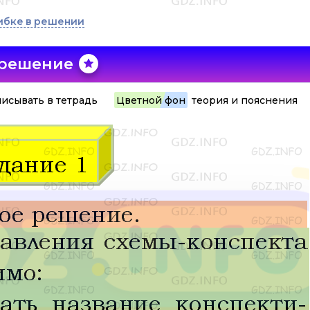
ибке в решении
 решение
исывать в тетрадь
Цветной фон
теория и пояснения