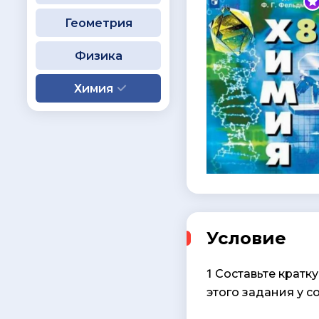
Геометрия
Физика
Химия
Условие
1 Составьте крат
этого задания у с