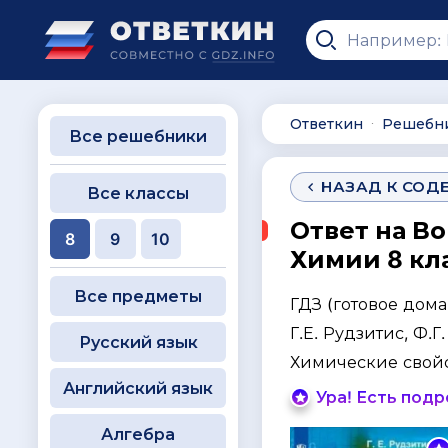
Ответкин
Решебн
∙
Все решебники
НАЗАД К СОД
Все классы
Ответ на Во
8
9
10
Химии 8 кла
Все предметы
ГДЗ (готовое дом
Г.Е. Рудзитис, Ф.
Русский язык
Химические свой
Английский язык
Ура! Есть под
Алгебра