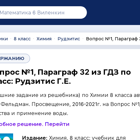
ики
8 класс
Химия
Рудзитис
Вопрос №1, Параграф 
∙
∙
∙
∙
ЕРЖАНИЮ
прос №1, Параграф 32 из ГДЗ по
сс: Рудзитис Г.Е.
ашние задание из решебника) по Химии 8 класса ав
Г. Фельдман. Просвещение, 2016-2021г. на Вопрос №1,
ства и применение воды.
робное решение. Перейти
Издание:
Химия. 8 класс: учебник для