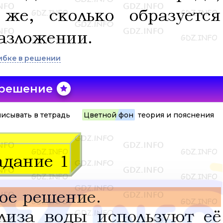
ибке в решении
 решение
исывать в тетрадь
Цветной фон
теория и пояснения