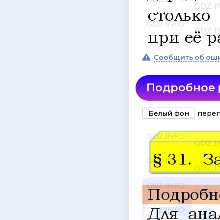
Сообщить об ош
Подробное
Белый фон
переп