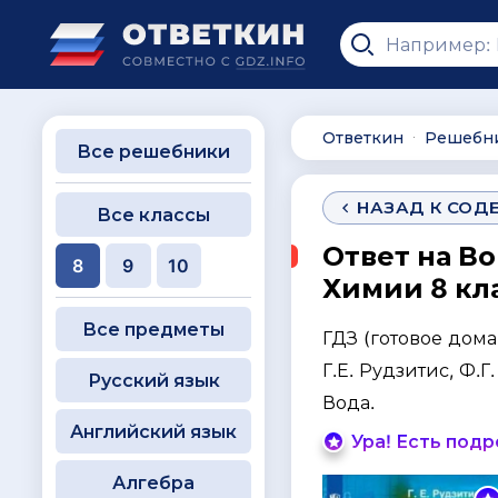
Ответкин
Решебн
∙
Все решебники
НАЗАД К СОД
Все классы
Ответ на Во
8
9
10
Химии 8 кла
Все предметы
ГДЗ (готовое дом
Г.Е. Рудзитис, Ф.Г
Русский язык
Вода.
Английский язык
Ура! Есть под
Алгебра