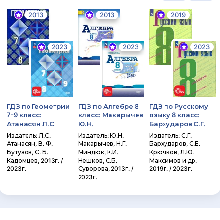
2013
2013
2019
2023
2023
2023
ГДЗ по Геометрии
ГДЗ по Алгебре 8
ГДЗ по Русскому
7-9 класс:
класс: Макарычев
языку 8 класс:
Атанасян Л.С.
Ю.Н.
Бархударов С.Г.
Издатель: Л.С.
Издатель: Ю.Н.
Издатель: С.Г.
Атанасян, В. Ф.
Макарычев, Н.Г.
Бархударов, С.Е.
Бутузов, С. Б.
Миндюк, К.И.
Крючков, Л.Ю.
Кадомцев, 2013г. /
Нешков, С.Б.
Максимов и др.
2023г.
Суворова, 2013г. /
2019г. / 2023г.
2023г.