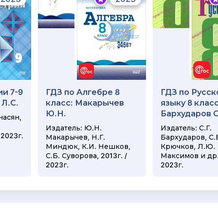
и 7-9
ГДЗ по Алгебре 8
ГДЗ по Русск
 Л.С.
класс: Макарычев
языку 8 класс
Ю.Н.
Бархударов С
насян,
Издатель: Ю.Н.
Издатель: С.Г.
 2023г.
Макарычев, Н.Г.
Бархударов, С.
Миндюк, К.И. Нешков,
Крючков, Л.Ю.
С.Б. Суворова, 2013г. /
Максимов и др. 
2023г.
2023г.