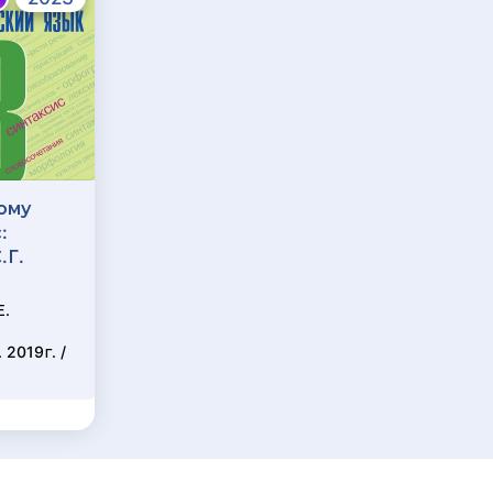
ому
ГДЗ по Физике 8
:
класс: Пёрышкин,
.Г.
Иванов
Издатель: И. М.
Е.
Перышкин, А. И.
Иванов, Просвещение,
2019г. /
2023-2025г. ФГОС