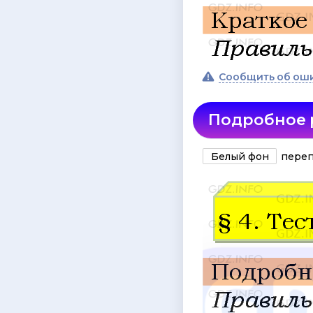
Сообщить об ош
Подробное
Белый фон
переп