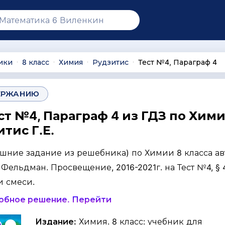
ики
8 класс
Химия
Рудзитис
Тест №4, Параграф 4
∙
∙
∙
∙
ЕРЖАНИЮ
ст №4, Параграф 4 из ГДЗ по Хими
итис Г.Е.
ашние задание из решебника) по Химии 8 класса ав
. Фельдман. Просвещение, 2016-2021г. на Тест №4, § 4
и смеси.
робное решение. Перейти
Издание:
Химия. 8 класс: учебник для