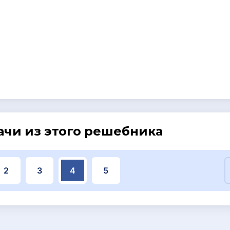
ачи из этого решебника
2
3
4
5