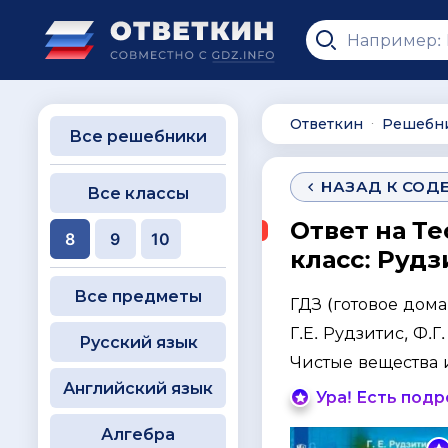
Ответкин
Решебн
∙
Все решебники
НАЗАД К СОД
Все классы
Ответ на Те
8
9
10
класс: Рудз
Все предметы
ГДЗ (готовое дом
Г.Е. Рудзитис, Ф.Г
Русский язык
Чистые вещества 
Английский язык
Ура! Есть под
Алгебра