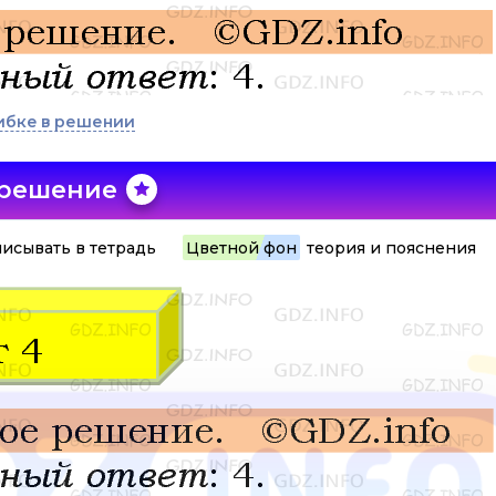
ибке в решении
 решение
исывать в тетрадь
Цветной фон
теория и пояснения