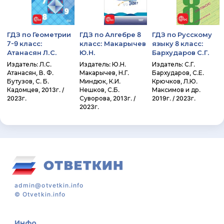
ГДЗ по Геометрии
ГДЗ по Алгебре 8
ГДЗ по Русскому
7-9 класс:
класс: Макарычев
языку 8 класс:
Атанасян Л.С.
Ю.Н.
Бархударов С.Г.
Издатель: Л.С.
Издатель: Ю.Н.
Издатель: С.Г.
Атанасян, В. Ф.
Макарычев, Н.Г.
Бархударов, С.Е.
Бутузов, С. Б.
Миндюк, К.И.
Крючков, Л.Ю.
Кадомцев, 2013г. /
Нешков, С.Б.
Максимов и др.
2023г.
Суворова, 2013г. /
2019г. / 2023г.
2023г.
admin@otvetkin.info
©
Otvetkin.info
Инфо