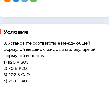
Условие
3. Установите соответствие между общей
формулой высших оксидов и молекулярной
формулой вещества.
1) R2O А.SO3
2) RO Б.К2O
3) RO2 В.СаО
4) RO3 Г.SiO,